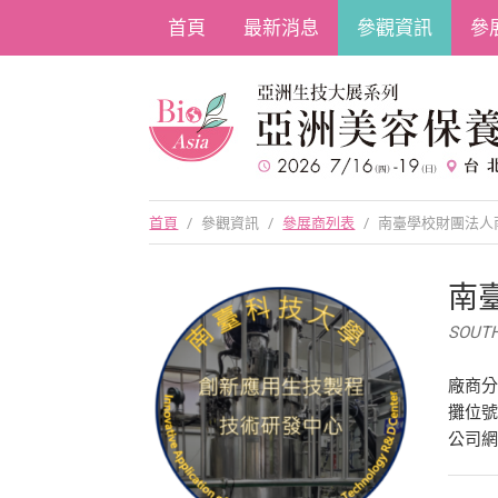
首頁
最新消息
參觀資訊
參
首頁
/
參觀資訊
/
參展商列表
/
南臺學校財團法人
南
SOUTH
廠商
攤位號
公司