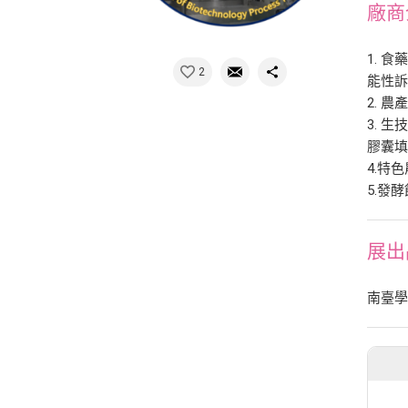
廠商
1. 
2
能性
2. 
3. 
膠囊
4.特
5.發
展出
南臺