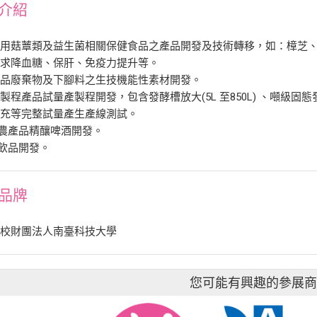
介紹
食藥用菇蕈類及益生菌相關保健食品之產品開發及技術轉移，如：樟芝
訴求降血糖、保肝、免疫力提升等。
農產品廢棄物及下腳料之生技機能性素材開發。
生技製程產品試量產製程開發，包含發酵槽放大(5L 至850L) 、噸
填充等完整試量產生產線測試。
色農產品精釀啤酒開發。
酵飲品開發。
品牌
學校財團法人南臺科技大學
您可能有興趣的參展