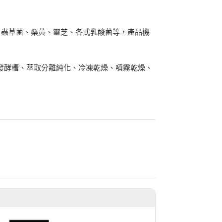
、蟲草菌、桑黃、靈芝、各式乳酸菌等，產品機
級固態發酵槽、萃取分離純化、冷凍乾燥、噴霧乾燥、
商