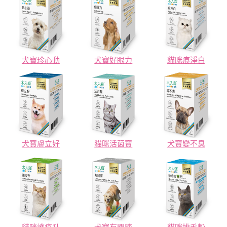
犬寶珍心動
犬寶好眼力
貓咪痕淨白
犬寶膚立好
貓咪活菌寶
犬寶變不臭