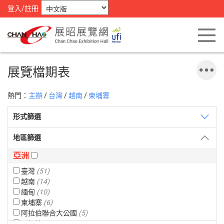
登入/註冊
展覽檔期表
熱門：
主辦
/
台灣
/
越南
/
柬埔寨
形式篩選
地區篩選
亞洲
臺灣
(51)
越南
(14)
緬甸
(10)
柬埔寨
(6)
阿拉伯聯合大公國
(5)
孟加拉
(4)