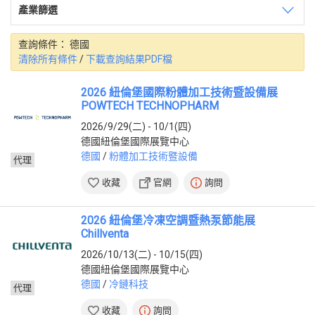
產業篩選
土耳其
(3)
巴基斯坦
(3)
印度
(3)
查詢條件：
德國
中國
(2)
清除所有條件
/
下載查詢結果PDF檔
泰國
(2)
日本
(1)
2026 紐倫堡國際粉體加工技術暨設備展
印尼
(1)
POWTECH TECHNOPHARM
沙烏地阿拉伯
(1)
2026/9/29(二) - 10/1(四)
烏茲別克
(1)
德國紐倫堡國際展覽中心
美洲
德國
/
粉體加工技術暨設備
代理
墨西哥
(3)
收藏
官網
詢問
秘魯
(2)
巴西
(1)
2026 紐倫堡冷凍空調暨熱泵節能展
阿根廷
(1)
Chillventa
歐洲
2026/10/13(二) - 10/15(四)
德國
(8)
德國紐倫堡國際展覽中心
希臘
(3)
德國
/
冷鏈科技
代理
波蘭
(1)
收藏
詢問