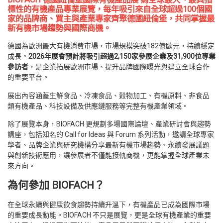
標性的有機產品專業展覽，每年吸引來自全球超過100個國
家的品牌商、買主與產業專家齊聚德國紐倫堡，共同掌握最
新有機市場趨勢與國際商機。
德國為歐洲最大有機消費市場，市場規模突破182億歐元，持續穩定
成長。
2026年展會預計將吸引超過2,150家參展企業及31,900位專業
參訪者
，是企業拓展歐洲市場、提升品牌國際曝光與建立全球合作
的重要平台。
展出內容涵蓋生鮮食品、冷凍食品、穀物加工、有機原料、非食品
類有機產品、科技設備及供應鏈服務等完整有機產業領域。
除了展覽本身，BIOFACH 更規劃多場國際論壇、產業研討會與趨勢
講座，包括知名的 Call for Ideas 與 Forum 系列活動，邀請全球專家
學者、品牌企業與研究機構分享最新有機市場趨勢、永續發展議題
與創新技術應用，讓參展者不僅能接軌商機，更能掌握全球產業未
來方向。
為何參加 BIOFACH？
在全球永續與健康飲食趨勢持續升溫下，有機產品已成為國際市場
的重要成長動能。BIOFACH 不只是展覽，更是全球有機產業的重要