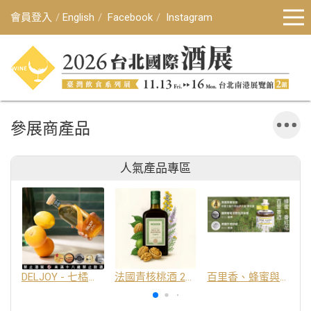
會員登入
English
Facebook
Instagram
參展商產品
人氣產品專區
DELJOY - 七橘干邑利口酒 24%
法國青核桃酒 25%
百里香、蜂蜜與番紅花酒