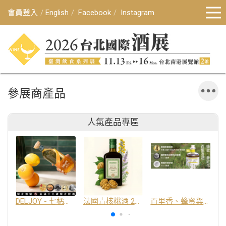
會員登入
English
Facebook
Instagram
參展商產品
人氣產品專區
DELJOY - 七橘干邑利口酒 24%
法國青核桃酒 25%
百里香、蜂蜜與番紅花酒