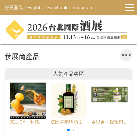
會員登入
English
Facebook
Instagram
參展商產品
人氣產品專區
DELJOY - 七橘干邑利口酒 24%
法國青核桃酒 25%
百里香、蜂蜜與番紅花酒