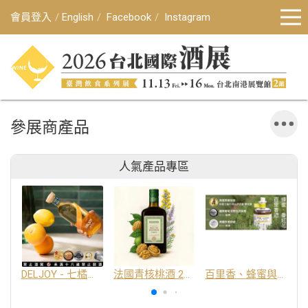
會員登入
English
Facebook
Instagram
參展商產品
人氣產品專區
DELJOY - 七橘干邑利口酒 24%
法國青核桃酒 25%
百里香、蜂蜜與番紅花酒