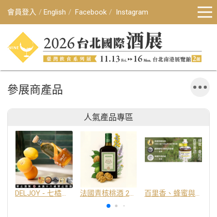
會員登入
English
Facebook
Instagram
參展商產品
人氣產品專區
DELJOY - 七橘干邑利口酒 24%
法國青核桃酒 25%
百里香、蜂蜜與番紅花酒