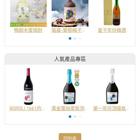
鴨腳木蜜燒酎
嵐暮-葡萄梅子酒16%
星子年份梅酒
人氣產品專區
BOROLI 1661内比奧羅紅酒 DOC
黃金蜜絲家氣泡酒 DOC
單一年份頂級氣泡酒 DOC
回列表