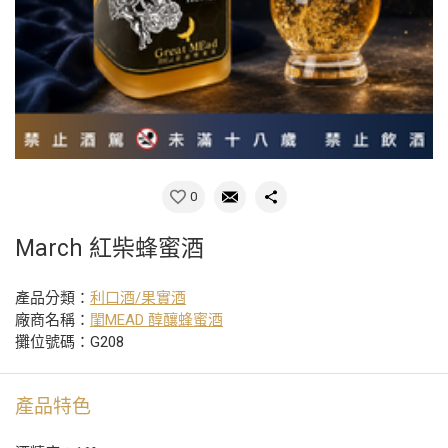
0
March 紅柴蜂蜜酒
產品分類：
利口酒/果實酒
廠商名稱：
閨MEAD 醇釀蜂蜜酒
攤位號碼：G208
產品特色