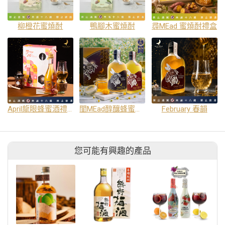
柳橙花蜜燒酎
鴨腳木蜜燒酎
尋MEad 蜜燒酎禮盒
April龍眼蜂蜜酒禮盒
閨MEad醇釀蜂蜜酒組
February 春韻
您可能有興趣的產品