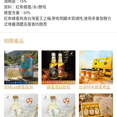
酒精度：16%
原料：紅柴蜂蜜/水/酵母
蜂蜜含量：60%
紅柴蜂蜜有南台灣蜜王之稱,帶有明顯木質調性,使用多重發酵方
式堆疊酒體及蜜香的醇厚
相關產品
覓MEad蜂蜜氣泡酒 Spring 春釀
蜂蜜酒試飲瓶
台灣特色蜂蜜禮盒組