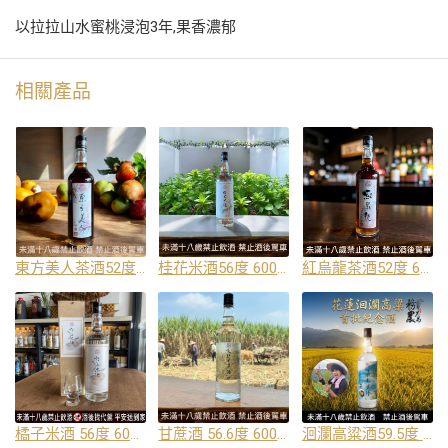
以拉拉山水蜜桃浸泡3年,果香濃郁
相關產品
東方美人茶酒52度 600cc
桂花米酒56度 600cc
紅烏龍茶酒52度 600cc
橘子米酒 56度 600cc
甘蔗酒 56.6度 600cc
洄瀾高粱酒59.5度 600cc