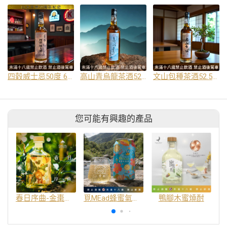
四穀威士忌50度 600cc 入桶熟成三年
高山青烏龍茶酒52度 600cc
文山包種茶酒52.5度 600cc
您可能有興趣的產品
春日序曲-金棗酒12%
覓MEad蜂蜜氣泡酒 Spring 春釀
鴨腳木蜜燒酎