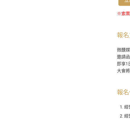
※索票將
報名
微醺媒
邀請
即享1
大會
報名
經
經