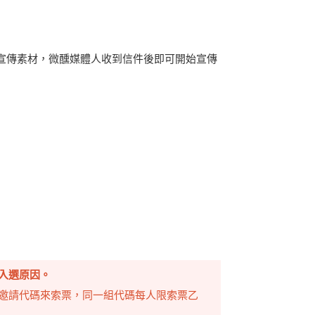
供宣傳素材，微醺媒體人收到信件後即可開始宣傳
入選原因。
邀請代碼來索票，同一組代碼每人限索票乙