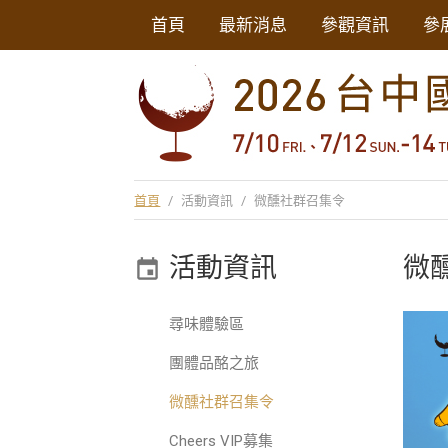
首頁
最新消息
參觀資訊
參
首頁
/
活動資訊
/
微醺社群召集令
活動資訊
微
尋味體驗區
團體品酩之旅
微醺社群召集令
Cheers VIP募集