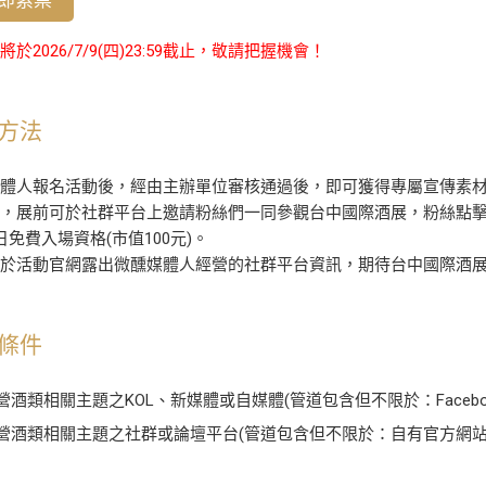
於2026/7/9(四)23:59截止，敬請把握機會！
方法
體人報名活動後，經由主辦單位審核通過後，即可獲得專屬宣傳素材分
函，展前可於社群平台上邀請粉絲們一同參觀台中國際酒展，粉絲點
日免費入場資格(市值100元)。
將於活動官網露出微醺媒體人經營的社群平台資訊，期待台中國際酒
條件
營酒類相關主題之KOL、新媒體或自媒體(管道包含但不限於：Facebook、Ins
營酒類相關主題之社群或論壇平台(管道包含但不限於：自有官方網站、L