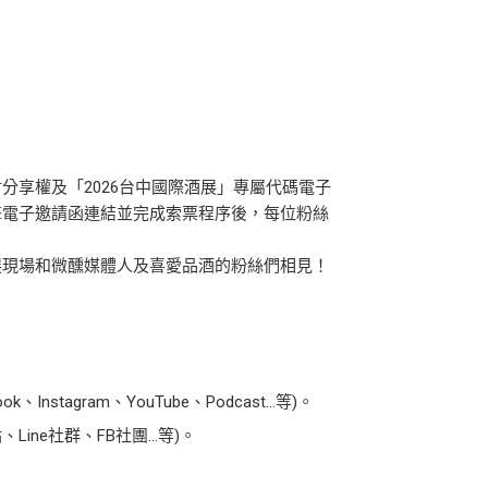
享權及「2026台中國際酒展」專屬代碼電子
擊電子邀請函連結並完成索票程序後，每位粉絲
展現場和微醺媒體人及喜愛品酒的粉絲們相見！
tagram、YouTube、Podcast…等)。
ine社群、FB社團…等)。