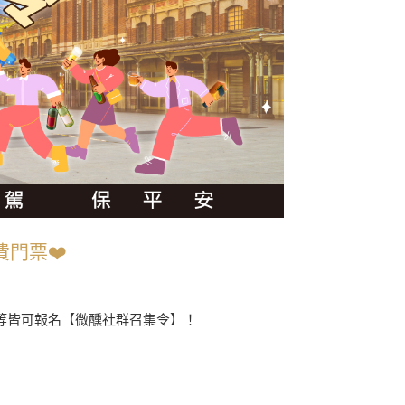
門票❤️
…等皆可報名【微醺社群召集令】！