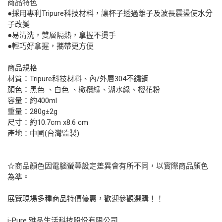
商品特色
●採用專利Tripure科技材料，讓杯子透過離子及波長震盪使水分
子改變
●易清洗，雙層隔熱，拿握不燙手
●輕巧好拿握，攜帶更方便
商品規格
材質：Tripure科技材料、內/外層304不鏽鋼
顏色：黑色 、白色 、橄欖綠、湖水綠、櫻花粉
容量：約400ml
重量：280g±2g
尺寸：約10.7cm x8.6 cm
產地：中國(台灣監製)
☆商品顏色因電腦螢幕設定差異會有所不同，以實際商品顏色
為準。
展覽現場多種商品特價優惠，歡迎參觀選購！！
i-Pure 雅品生活科技股份有限公司