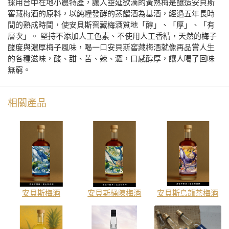
採用台中在地小農特產，讓人垂延欲滴的黃熟梅是釀造安貝斯
窖藏梅酒的原料，以純糧發酵的蒸餾酒為基酒，經過五年長時
間的熟成時間，使安貝斯窖藏梅酒質地「醇」、「厚」、「有
層次」。 堅持不添加人工色素、不使用人工香精，天然的梅子
酸度與濃厚梅子風味，喝一口安貝斯窖藏梅酒就像再品嘗人生
的各種滋味，酸、甜、苦、辣、澀，口感醇厚，讓人喝了回味
無窮。
相關產品
安貝斯梅酒
安貝斯桶陳梅酒
安貝斯烏龍茶梅酒