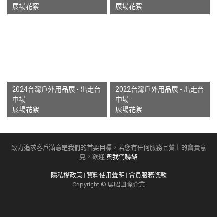
展場花絮
展場花絮
2024台灣戶外用品展 - 出走台
2022台灣戶外用品展 - 出走台
中場
中場
展場花絮
展場花絮
致力追求客戶滿意是我們的首要目標，若您有任何服務品質上的寶貴意
見，歡迎
與我們聯絡
隱私權政策
|
資料使用聲明
|
會員服務條款
Copyright © 展昭國際企業