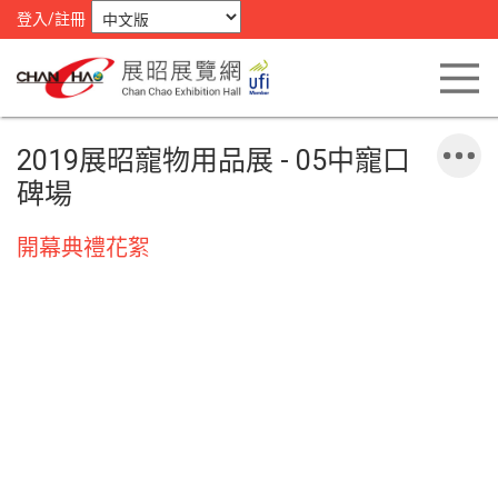
登入/註冊
2019展昭寵物用品展 - 05中寵口
碑場
開幕典禮花絮