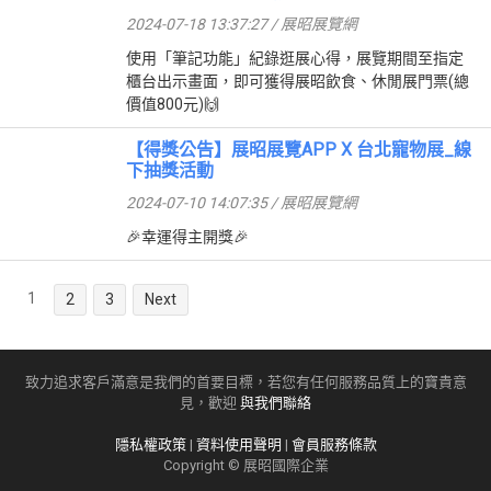
2024-07-18 13:37:27 / 展昭展覽網
使用「筆記功能」紀錄逛展心得，展覽期間至指定
櫃台出示畫面，即可獲得展昭飲食、休閒展門票(總
價值800元)🙌
【得獎公告】展昭展覽APP X 台北寵物展_線
下抽獎活動
2024-07-10 14:07:35 / 展昭展覽網
🎉幸運得主開獎🎉
1
2
3
Next
致力追求客戶滿意是我們的首要目標，若您有任何服務品質上的寶貴意
見，歡迎
與我們聯絡
隱私權政策
|
資料使用聲明
|
會員服務條款
Copyright © 展昭國際企業