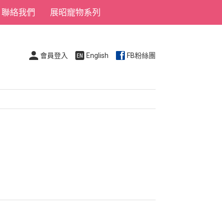
聯絡我們
展昭寵物系列
會員登入
English
FB粉絲團