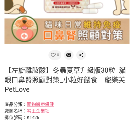
0
【左旋離胺酸】冬蟲夏草升級版30粒_貓
眼口鼻腎照顧對策_小粒好餵食｜寵樂芙
PetLove
產品分類：
寵物醫療保健
廠商名稱：
宥王企業社
攤位號碼：K1426