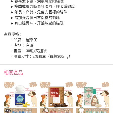
▸ 容易流眼淚、淚痕明顯的貓咪
▸ 換季或壓力時易打噴嚏、呼吸道敏感
▸ 年長、高齡、免疫力困擾的貓咪
▸ 需加強腎臟日常保養的貓咪
▸ 有口腔異味、牙齦敏感的貓咪
產品規格：
• 品牌： 寵樂芙
• 產地： 台灣
• 容量： 30粒/夾鏈袋
• 膠囊尺寸：2號膠囊（每粒300mg）
相關產品