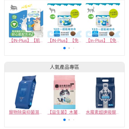
【IN-Plus】【肌力保健】萬用機能羊奶 #2 好心肌配方 (50克x4包)(犬貓保健品)
【IN-Plus】【免疫保健】犬用12合1超能維他命 60顆(狗保健品)(軟錠型)
【In-Plus】【免疫保健】貓用12合1超能維他命
人氣產品專區
寵物除臭抑菌濕紙巾／30抽／無味【4包100】
【益生菌】木薯豆腐砂/豆腐砂 (1包最低$119起)抽貓砂機
水魔素超速吸寵物尿布墊買1送1