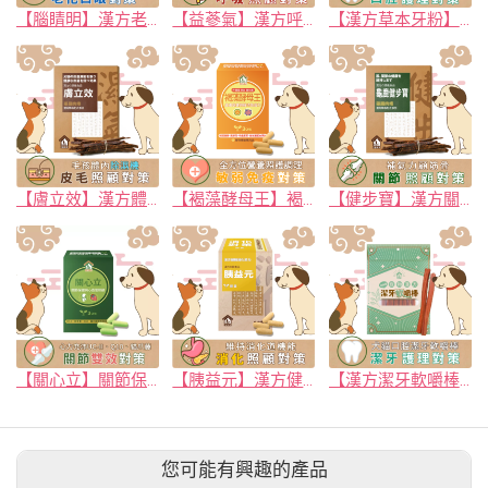
【腦睛明】漢方老化型霧白對策 腦睛明｜｢大腦×眼睛｣ 雙效抗氧化配方｜寵樂芙PetLove
【益蔘氣】漢方呼吸道氣管照顧對策 (肉條/膠囊) 呼吸照顧對策｜寵樂芙PetLove
【漢方草本牙粉】口益菌 添加漢方三七 維護口腔健康 (20g/瓶) *加強版｜寵樂芙PetLove
【膚立效】漢方體內祛濕調養 (肉條/膠囊) 寵物皮毛保健 毛孩體內除濕機｜寵樂芙PetLove
【褐藻酵母王】褐藻＋黑酵母＋冬蟲夏草 皮毛保健與維持免疫力 新升級(+腸胃保健益生菌) 全齡防護提升｜寵樂芙PetLove
【健步寶】漢方關節保健 適用老化肌力不足 (肉條/膠囊) 補氣力顧筋骨｜寵樂芙PetLove
【關心立】關節保健與心血管保健對策(膠囊) 含貓爪藤、綠唇貽貝、UCII與Q10 關節軟骨機能補充｜寵樂芙PetLove
【胰益元】漢方健胰消化助力 (膠囊) 草本複方+8種超級酵素 寵物消化腸胃保健｜寵樂芙PetLove
【漢方潔牙軟嚼棒】寵物口腔護理 漢方草本 幫助控制牙垢形成 專為咀嚼功能弱的毛孩設計｜寵樂芙PetLove
您可能有興趣的產品