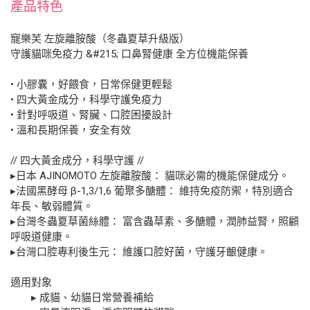
產品特色
寵樂芙 左旋離胺酸（冬蟲夏草升級版）
守護貓咪免疫力 &#215; 口鼻腎健康 全方位機能保養
• 小膠囊，好餵食，日常保健更輕鬆
• 四大黃金成分，科學守護免疫力
• 針對呼吸道、腎臟、口腔困擾設計
• 溫和長期保養，安全有效
// 四大黃金成分，科學守護 //
▸日本 AJINOMOTO 左旋離胺酸： 貓咪必需的機能保健成分。
▸法國黑酵母 β-1,3/1,6 葡聚多醣體： 維持免疫防禦，特別適合
年長、敏弱體質。
▸台灣冬蟲夏草菌絲體： 富含蟲草素、多醣體，潤肺益腎，照顧
呼吸道健康。
▸台灣口腔專利後生元： 維護口腔好菌，守護牙齦健康。
適用對象
▸ 成貓、幼貓日常營養補給