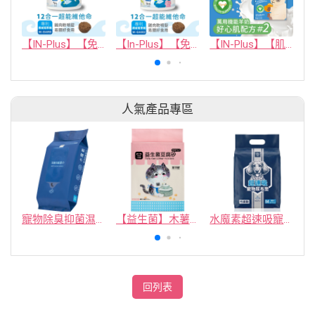
【IN-Plus】【免疫保健】犬用12合1超能維他命 60顆(狗保健品)(軟錠型)
【In-Plus】【免疫保健】貓用12合1超能維他命
【IN-Plus】【肌力保健】萬用機能羊奶 #2 好心肌配方 (50克x4包)(犬貓保健品)
人氣產品專區
寵物除臭抑菌濕紙巾／30抽／無味【4包100】
【益生菌】木薯豆腐砂/豆腐砂 (1包最低$119起)抽貓砂機
水魔素超速吸寵物尿布墊買1送1
回列表