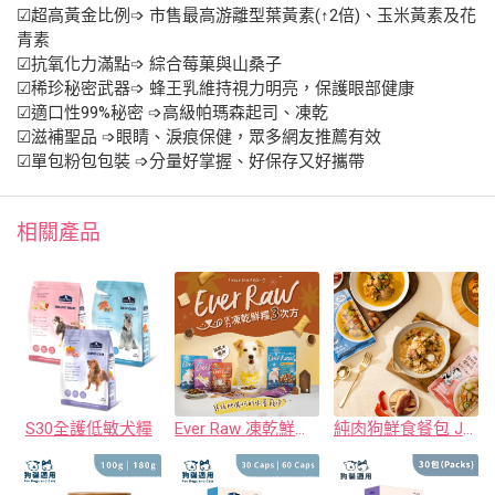
☑超高黃金比例➩ 市售最高游離型葉黃素(↑2倍)、玉米黃素及花
青素
☑抗氧化力滿點➩ 綜合莓菓與山桑子
☑稀珍秘密武器➩ 蜂王乳維持視力明亮，保護眼部健康
☑適口性99%秘密 ➩高級帕瑪森起司、凍乾
☑滋補聖品 ➩眼睛、淚痕保健，眾多網友推薦有效
☑單包粉包包裝 ➩分量好掌握、好保存又好攜帶
相關產品
S30全護低敏犬糧
Ever Raw 凍乾鮮糧3次方
純肉狗鮮食餐包 JUMBO系列