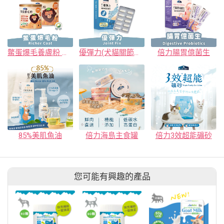
鱉蛋爆毛養膚粉 皮毛保健
優彈力(犬貓關節專護保健粉)
倍力腸胃億菌生
85%美肌魚油
倍力海島主食罐
倍力3效超能礦砂
您可能有興趣的產品