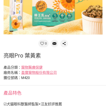
0
亮眼Pro 葉黃素
產品分類：
寵物醫療保健
廠商名稱：
盈寶寵物股份有限公司
攤位號碼：M420
產品特色
☑犬貓眼科獸醫師監製+汪友好評推薦