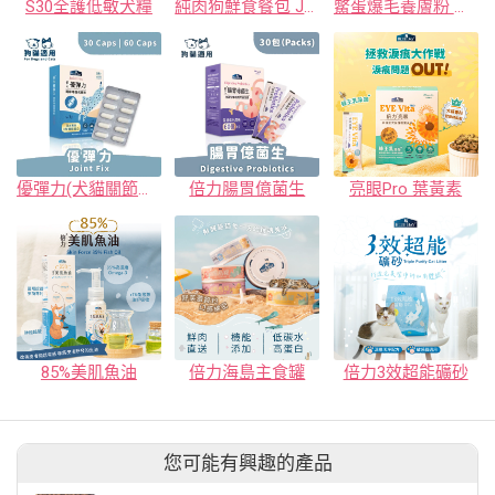
S30全護低敏犬糧
純肉狗鮮食餐包 JUMBO系列
鱉蛋爆毛養膚粉 皮毛保健
優彈力(犬貓關節專護保健粉)
倍力腸胃億菌生
亮眼Pro 葉黃素
85%美肌魚油
倍力海島主食罐
倍力3效超能礦砂
您可能有興趣的產品