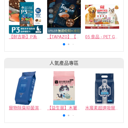
【耐吉斯】P系列-P3 凍乾多拼無穀鮭魚餐(全齡貓)
【TAPAZO】【凍乾雙饗宴】成幼貓低敏鮭魚配方 5磅
05 食品 - PET GUSTO CO.,LTD.
人氣產品專區
寵物除臭抑菌濕紙巾／30抽／無味【4包100】
【益生菌】木薯豆腐砂/豆腐砂 (1包最低$119起)抽貓砂機
水魔素超速吸寵物尿布墊買1送1