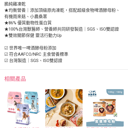
脆純雞凍乾
★均衡營養｜添加頂級原肉凍乾，搭配超級食物啤酒酵母粉、
有機雨來菇、小農桑葚
★86% 優質動物性蛋白質
★100%台灣獸醫師、營養師共同研發製造｜SGS、ISO雙認證
★雙效關節保健 靈活行動力Up
☑ 世界唯一啤酒酵母粉添加
☑ 符合AAFCO/NRC 主食營養標準
☑ 台灣製造｜SGS、ISO雙認證
相關產品