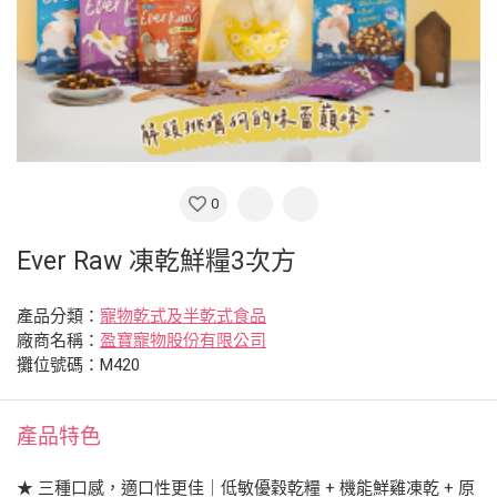
0
Ever Raw 凍乾鮮糧3次方
產品分類：
寵物乾式及半乾式食品
廠商名稱：
盈寶寵物股份有限公司
攤位號碼：M420
產品特色
★ 三種口感，適口性更佳｜低敏優穀乾糧 + 機能鮮雞凍乾 + 原