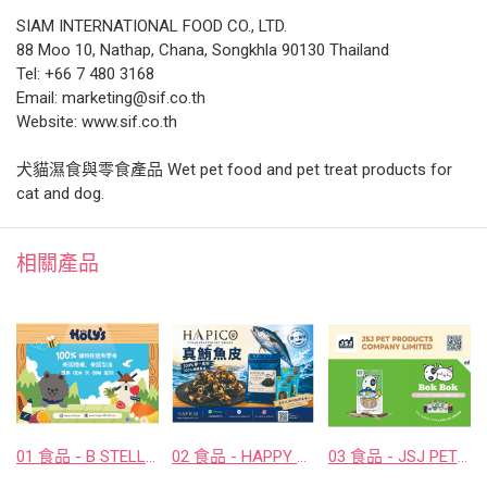
SIAM INTERNATIONAL FOOD CO., LTD.
88 Moo 10, Nathap, Chana, Songkhla 90130 Thailand
Tel: +66 7 480 3168
Email: marketing@sif.co.th
Website: www.sif.co.th
犬貓濕食與零食產品 Wet pet food and pet treat products for
cat and dog.
相關產品
01 食品 - B STELLAR COMPANY LIMITED
02 食品 - HAPPY COMPANION CO., LTD.
03 食品 - JSJ PET PRODUCTS COMPANY LIMITED