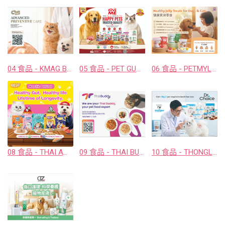
04 食品 - KMAG BIOTECH COMPANY LIMITED
05 食品 - PET GUSTO CO.,LTD.
06 食品 - PETMYLI COMPANY LIMITED
08 食品 - THAI AWESOME CO., LTD.
09 食品 - THAI BUDDY CO., LTD.
10 食品 - THONGLOR PET HOSJPITAL CO., LTD.