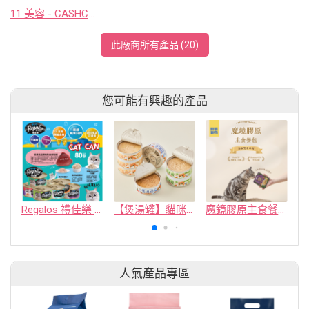
11 美容 - CASHCOWTECH CO., LTD.
此廠商所有產品 (20)
您可能有興趣的產品
Regalos 禮佳樂 貓罐 80g 白身鮪海豐罐&鮮嫩雞盛宴罐系列
【煲湯罐】貓咪主食罐系列
魔鏡膠原主食餐包
人氣產品專區