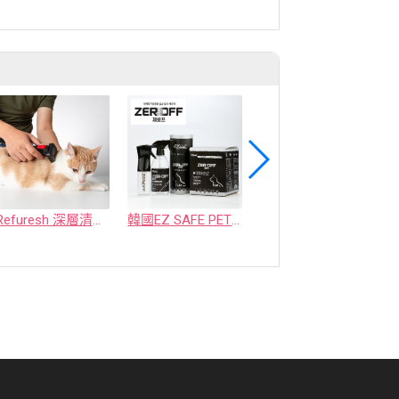
Refuresh 深層清潔寵物廢毛梳
韓國EZ SAFE PET ZEROFF 消臭劑
水魔素【薰衣草除臭】濃縮液【驅蚤蚊】