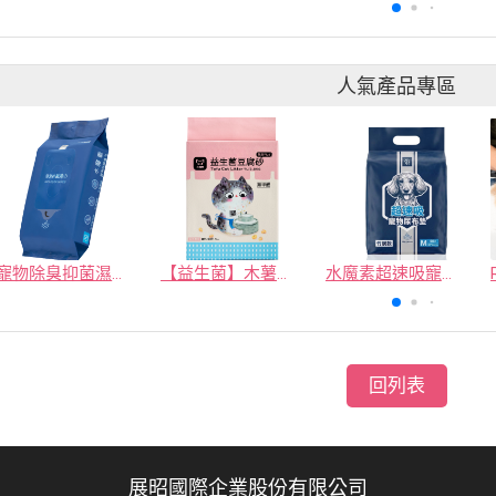
人氣產品專區
寵物除臭抑菌濕紙巾／30抽／無味【4包100】
【益生菌】木薯豆腐砂/豆腐砂 (1包最低$119起)抽貓砂機
水魔素超速吸寵物尿布墊買1送1
回列表
展昭國際企業股份有限公司