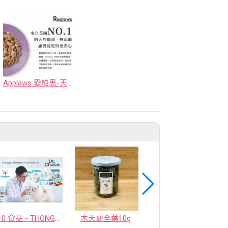
Applaws 愛柏思-天然鮮食罐
10 食品 - THONGLOR PET HOSJPITAL CO., LTD.
木天蓼全葉10g
【日本陸奧Michinoku Farm】馬肉食品 3件9折 6件85折 15件8折