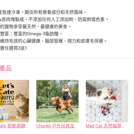
0度急速冷凍，鎖住所有營養成分和天然風味。
0%原肉塊製成，不添加任何人工添加劑、防腐劑或色素。
您的寵物享受最天然、最健康的美食。
豐富：豐富的Omega-3脂肪酸。
助維持毛孩的心臟健康、腦部發展、視力和皮膚毛保健。
惠任選買2送1
產品
Let's Cate 凱勒黑酵母主食營養貓罐
Chuckit 戶外玩具全美No.1戶外玩具
Mad Cat 天然貓草玩具