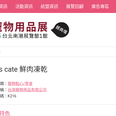
資訊
活動資訊
結盟資訊
展覽回顧
廣告專區
乾
t's cate 鮮肉凍乾
分類：
寵物點心/零食
名稱：
台灣寵物用品有限公司
碼：K216
特色