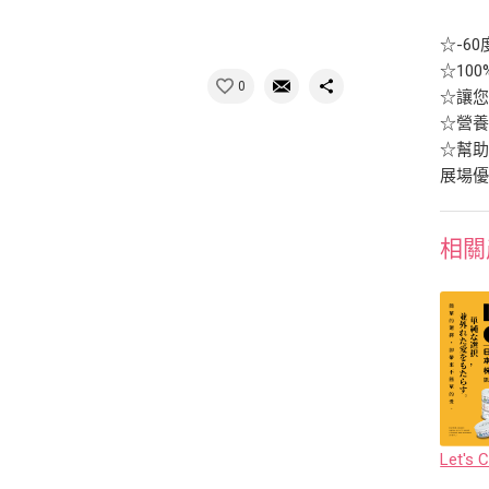
☆-6
☆10
0
☆讓
☆營養
☆幫
展場優
相關