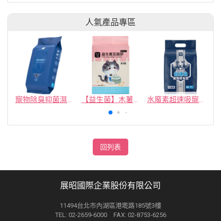
人氣產品專區
寵物除臭抑菌濕紙巾／30抽／無味【4包100】
【益生菌】木薯豆腐砂/豆腐砂 (1包最低$119起)抽貓砂機
水魔素超速吸寵物尿布墊買1送1
回列表
展昭國際企業股份有限公司
11494台北市內湖區港墘路185號3樓
TEL: 02-2659-6000 FAX: 02-8753-6256