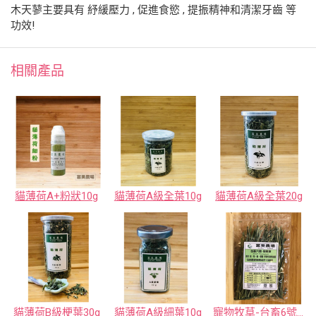
木天蓼主要具有 紓緩壓力 , 促進食慾 , 提振精神和清潔牙齒 等
功效!
相關產品
貓薄荷A+粉狀10g
貓薄荷A級全葉10g
貓薄荷A級全葉20g
貓薄荷B級梗葉30g
貓薄荷A級細葉10g
寵物牧草-台畜6號狼尾草