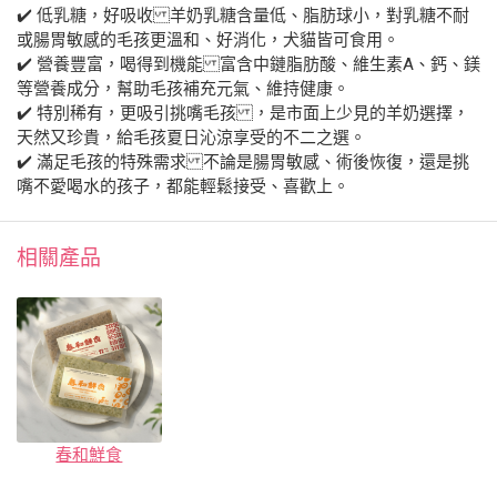
✔️ 低乳糖，好吸收 羊奶乳糖含量低、脂肪球小，對乳糖不耐
或腸胃敏感的毛孩更溫和、好消化，犬貓皆可食用。
✔️ 營養豐富，喝得到機能 富含中鏈脂肪酸、維生素A、鈣、鎂
等營養成分，幫助毛孩補充元氣、維持健康。
✔️ 特別稀有，更吸引挑嘴毛孩 ，是市面上少見的羊奶選擇，
天然又珍貴，給毛孩夏日沁涼享受的不二之選。
✔️ 滿足毛孩的特殊需求 不論是腸胃敏感、術後恢復，還是挑
嘴不愛喝水的孩子，都能輕鬆接受、喜歡上。
相關產品
春和鮮食