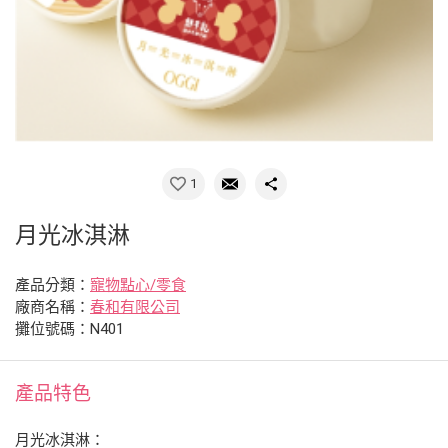
1
月光冰淇淋
產品分類：
寵物點心/零食
廠商名稱：
春和有限公司
攤位號碼：N401
產品特色
月光冰淇淋：