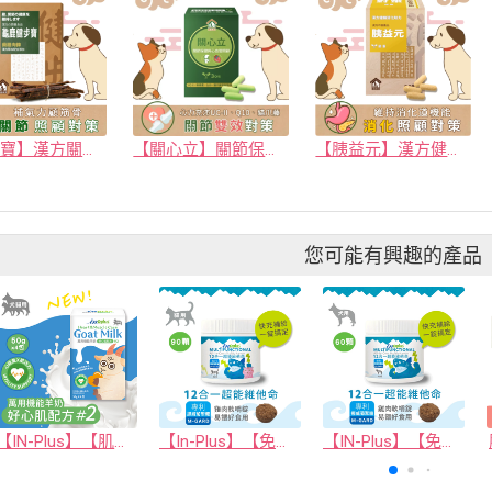
【健步寶】漢方關節保健 適用老化肌力不足 (肉條/膠囊) 補氣力顧筋骨｜寵樂芙PetLove
【關心立】關節保健與心血管保健對策(膠囊) 含貓爪藤、綠唇貽貝、UCII與Q10 關節軟骨機能補充｜寵樂芙PetLove
【胰益元】漢方健胰消化助力 (膠囊) 草本複方+8種超級酵素 寵物消化腸胃保健｜寵樂芙PetLove
您可能有興趣的產品
【IN-Plus】【肌力保健】萬用機能羊奶 #2 好心肌配方 (50克x4包)(犬貓保健品)
【In-Plus】【免疫保健】貓用12合1超能維他命
【IN-Plus】【免疫保健】犬用12合1超能維他命 60顆(狗保健品)(軟錠型)