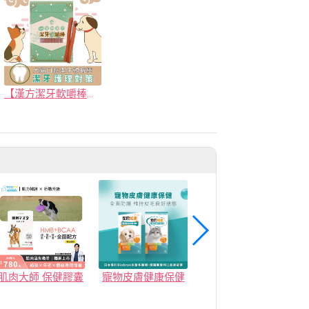
【漢方潔牙軟嚼棒】寵物口腔護理 漢方草本 幫助控制牙垢形成 專為咀嚼功能弱的毛孩設計｜寵樂芙PetLove
肌肉大師 保健膠囊
寵物皮膚健康保健
毛孩好朋友 Hip & Joint Care關節保健 | 30包/盒