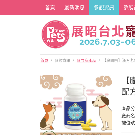
首頁
最新消息
參觀資訊
參展
首頁
/
參觀資訊
/
參展商產品
/
【腦睛明】漢方老化
【
配方
產品
廠商
攤位號