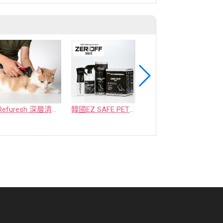
Refuresh 深層清潔寵物廢毛梳
韓國EZ SAFE PET ZEROFF 消臭劑
水魔素【薰衣草除臭】濃縮液【驅蚤蚊】