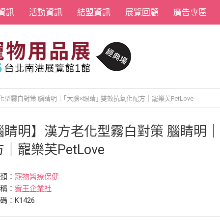
資訊
活動資訊
結盟資訊
展覽回顧
廣告專區
型霧白對策 腦睛明｜｢大腦×眼睛｣ 雙效抗氧化配方｜寵樂芙PetLove
腦睛明】漢方老化型霧白對策 腦睛明｜｢
｜寵樂芙PetLove
分類：
寵物醫療保健
名稱：
宥王企業社
碼：K1426