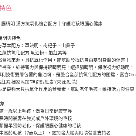
特色
 腦睛明 漢方抗氧化複合配方｜守護毛孩眼腦心健康
說明與特色
方草本配方：草決明、枸杞子、山桑子
級抗氧化配方:魚油粉、蝦紅素等
然食物來源，具抗氧化作用，能幫助於抵抗自由基對身體的傷害！
早補充，維持智力與保持眼睛明亮！選擇腦睛明，保護視力好聰明！
利技術雙層包覆的魚油粉，是整合全部抗氧化配方的關鍵，富含Omega
紅素:獨家添加"神奇蝦紅素"(來源:紅藻)
最強大具抗氧化作用的營養素，幫助老年毛孩，維持活力與健康
對象
滿一歲以上毛孩，做為日常健康守護
長時間暴露在強光或戶外環境的毛孩
想提早預防老化、保護眼腦心健康的毛孩
中高齡毛孩（7歲以上），需加強大腦與眼睛營養支持者