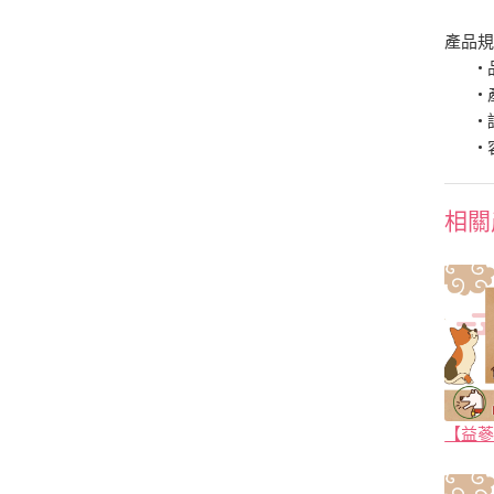
產品
• 品
• 產
• 認
• 容
相關