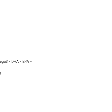
3、DHA、EPA。
！