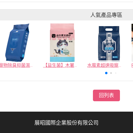
人氣產品專區
寵物除臭抑菌濕紙巾／30抽／無味【4包100】
【益生菌】木薯豆腐砂/豆腐砂 (1包最低$119起)抽貓砂機
水魔素超速吸寵物尿布墊買1送1
回列表
展昭國際企業股份有限公司