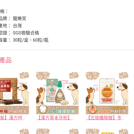
規格：
牌： 寵樂芙
地： 台灣
證： SGS檢驗合格
量： 30粒/盒、60粒/瓶
產品
【益蔘氣】漢方呼吸道氣管照顧對策 (肉條/膠囊) 呼吸照顧對策｜寵樂芙PetLove
【漢方草本牙粉】口益菌 添加漢方三七 維護口腔健康 (20g/瓶) *加強版｜寵樂芙PetLove
【左旋離胺酸】冬蟲夏草升級版30粒_貓眼口鼻腎照顧對策_小粒好餵食｜寵樂芙PetLove