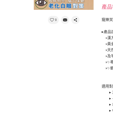
產品
寵樂芙
0
▸產品
»漢
»黃金
»天
»及
»✨專
»✨蝦
»是
適用
▸ 
▸ 
▸ 
▸ 