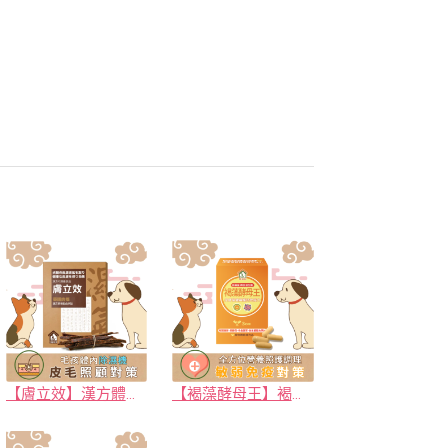
【膚立效】漢方體內祛濕調養 (肉條/膠囊) 寵物皮毛保健 毛孩體內除濕機｜寵樂芙PetLove
【褐藻酵母王】褐藻＋黑酵母＋冬蟲夏草 皮毛保健與維持免疫力 新升級(+腸胃保健益生菌) 全齡防護提升｜寵樂芙PetLove