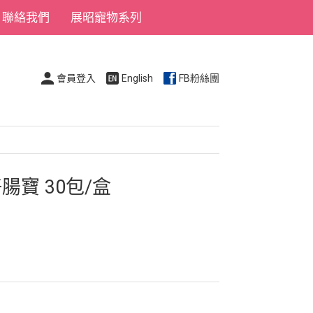
聯絡我們
展昭寵物系列
會員登入
English
FB粉絲團
寶 30包/盒