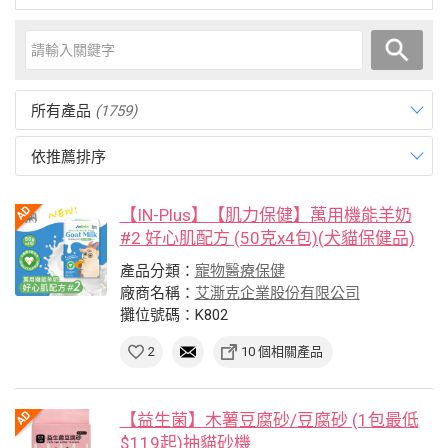
所有產品
(1759)
依推薦排序
【IN-Plus】【肌力保健】萬用機能羊奶
#2 好心肌配方 (50克x4包)(犬貓保健品)
產品分類：
寵物醫療保健
廠商名稱：
艾澌克企業股份有限公司
攤位號碼：K802
2
10 個相關產品
【益生菌】木薯豆腐砂/豆腐砂 (1包最低
$119起)抽貓砂機