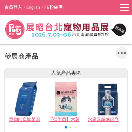
會員登入
English
FB粉絲團
參展商產品
人氣產品專區
寵物除臭抑菌濕紙巾／30抽／無味【4包100】
【益生菌】木薯豆腐砂/豆腐砂 (1包最低$119起)抽貓砂機
水魔素超速吸寵物尿布墊買1送1