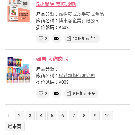
5感覺醒 美味啟動
產品分類：
寵物乾式及半乾式食品
廠商名稱：
博東客企業有限公司
攤位號碼：K502
0
10 個相關產品
姆吉 犬貓肉泥
產品分類：
廠商名稱：
聯誠寵物有限公司
攤位號碼：K008
0
9 個相關產品
1
2
3
4
5
6
7
8
9
10
最末頁