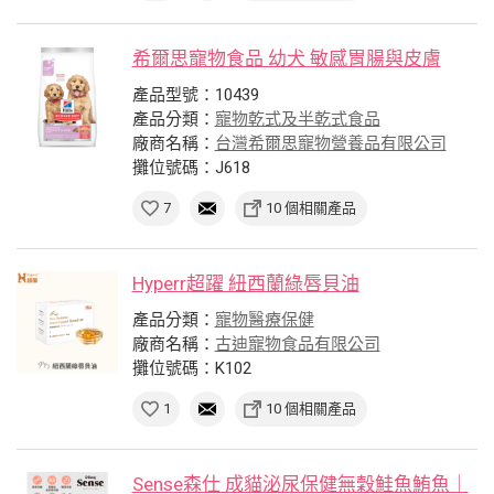
希爾思寵物食品 幼犬 敏感胃腸與皮膚
產品型號：10439
產品分類：
寵物乾式及半乾式食品
廠商名稱：
台灣希爾思寵物營養品有限公司
攤位號碼：J618
7
10 個相關產品
Hyperr超躍 紐西蘭綠唇貝油
產品分類：
寵物醫療保健
廠商名稱：
古迪寵物食品有限公司
攤位號碼：K102
1
10 個相關產品
Sense森仕 成貓泌尿保健無穀鮭魚鮪魚｜