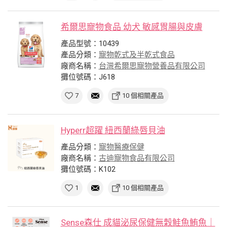
希爾思寵物食品 幼犬 敏感胃腸與皮膚
產品型號：10439
產品分類：
寵物乾式及半乾式食品
廠商名稱：
台灣希爾思寵物營養品有限公司
攤位號碼：J618
7
10 個相關產品
Hyperr超躍 紐西蘭綠唇貝油
產品分類：
寵物醫療保健
廠商名稱：
古迪寵物食品有限公司
攤位號碼：K102
1
10 個相關產品
Sense森仕 成貓泌尿保健無穀鮭魚鮪魚｜