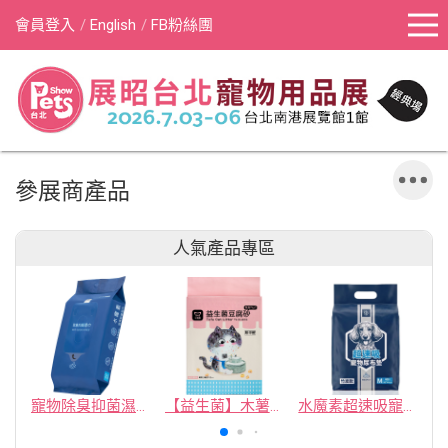
會員登入
English
FB粉絲團
參展商產品
人氣產品專區
寵物除臭抑菌濕紙巾／30抽／無味【4包100】
【益生菌】木薯豆腐砂/豆腐砂 (1包最低$119起)抽貓砂機
水魔素超速吸寵物尿布墊買1送1