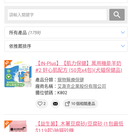
所有產品
(1759)
依推薦排序
【IN-Plus】【肌力保健】萬用機能羊奶
#2 好心肌配方 (50克x4包)(犬貓保健品)
產品分類：
寵物醫療保健
廠商名稱：
艾澌克企業股份有限公司
攤位號碼：K802
2
10 個相關產品
【益生菌】木薯豆腐砂/豆腐砂 (1包最低
$119起)抽貓砂機