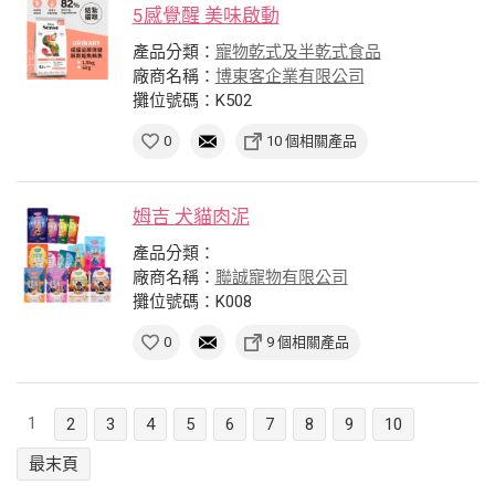
5感覺醒 美味啟動
產品分類：
寵物乾式及半乾式食品
廠商名稱：
博東客企業有限公司
攤位號碼：K502
0
10 個相關產品
姆吉 犬貓肉泥
產品分類：
廠商名稱：
聯誠寵物有限公司
攤位號碼：K008
0
9 個相關產品
1
2
3
4
5
6
7
8
9
10
最末頁