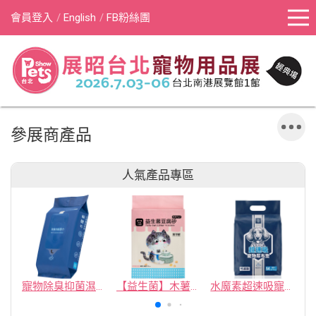
會員登入
English
FB粉絲團
參展商產品
人氣產品專區
寵物除臭抑菌濕紙巾／30抽／無味【4包100】
【益生菌】木薯豆腐砂/豆腐砂 (1包最低$119起)抽貓砂機
水魔素超速吸寵物尿布墊買1送1