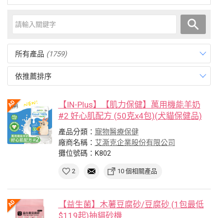
所有產品
(1759)
依推薦排序
【IN-Plus】【肌力保健】萬用機能羊奶
#2 好心肌配方 (50克x4包)(犬貓保健品)
產品分類：
寵物醫療保健
廠商名稱：
艾澌克企業股份有限公司
攤位號碼：K802
2
10 個相關產品
【益生菌】木薯豆腐砂/豆腐砂 (1包最低
$119起)抽貓砂機