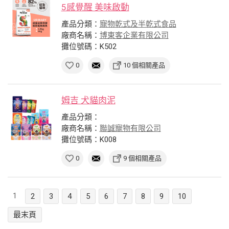
5感覺醒 美味啟動
產品分類：
寵物乾式及半乾式食品
廠商名稱：
博東客企業有限公司
攤位號碼：K502
0
10 個相關產品
姆吉 犬貓肉泥
產品分類：
廠商名稱：
聯誠寵物有限公司
攤位號碼：K008
0
9 個相關產品
1
2
3
4
5
6
7
8
9
10
最末頁