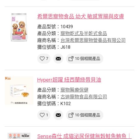
希爾思寵物食品 幼犬 敏感胃腸與皮膚
產品型號：10439
產品分類：
寵物乾式及半乾式食品
廠商名稱：
台灣希爾思寵物營養品有限公司
攤位號碼：J618
7
10 個相關產品
Hyperr超躍 紐西蘭綠唇貝油
產品分類：
寵物醫療保健
廠商名稱：
古迪寵物食品有限公司
攤位號碼：K102
1
10 個相關產品
Sense森仕 成貓泌尿保健無穀鮭魚鮪魚｜