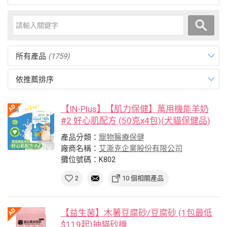
所有產品
(1759)
依推薦排序
【IN-Plus】【肌力保健】萬用機能羊奶
#2 好心肌配方 (50克x4包)(犬貓保健品)
產品分類：
寵物醫療保健
廠商名稱：
艾澌克企業股份有限公司
攤位號碼：K802
2
10 個相關產品
【益生菌】木薯豆腐砂/豆腐砂 (1包最低
$119起)抽貓砂機