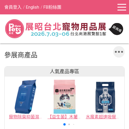
會員登入
English
FB粉絲團
參展商產品
人氣產品專區
寵物除臭抑菌濕紙巾／30抽／無味【4包100】
【益生菌】木薯豆腐砂/豆腐砂 (1包最低$119起)抽貓砂機
水魔素超速吸寵物尿布墊買1送1