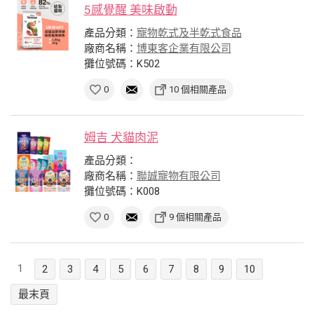
5感覺醒 美味啟動
產品分類：
寵物乾式及半乾式食品
廠商名稱：
博東客企業有限公司
攤位號碼：K502
0
10 個相關產品
姆吉 犬貓肉泥
產品分類：
廠商名稱：
聯誠寵物有限公司
攤位號碼：K008
0
9 個相關產品
1
2
3
4
5
6
7
8
9
10
最末頁