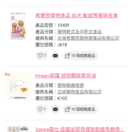
希爾思寵物食品 幼犬 敏感胃腸與皮膚
產品型號：10439
產品分類：
寵物乾式及半乾式食品
廠商名稱：
台灣希爾思寵物營養品有限公司
攤位號碼：J618
7
10 個相關產品
Hyperr超躍 紐西蘭綠唇貝油
產品分類：
寵物醫療保健
廠商名稱：
古迪寵物食品有限公司
攤位號碼：K102
1
10 個相關產品
Sense森仕 成貓泌尿保健無穀鮭魚鮪魚｜