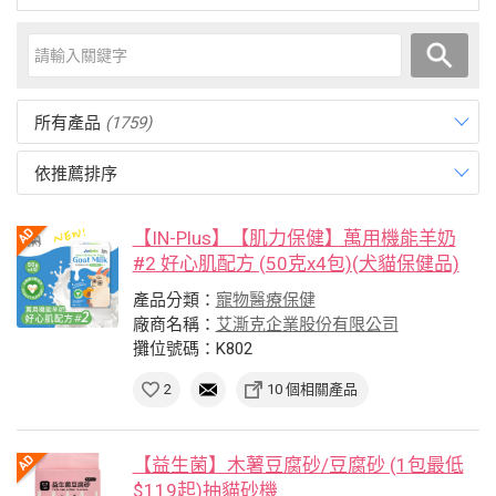
所有產品
(1759)
依推薦排序
【IN-Plus】【肌力保健】萬用機能羊奶
#2 好心肌配方 (50克x4包)(犬貓保健品)
產品分類：
寵物醫療保健
廠商名稱：
艾澌克企業股份有限公司
攤位號碼：K802
2
10 個相關產品
【益生菌】木薯豆腐砂/豆腐砂 (1包最低
$119起)抽貓砂機