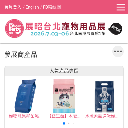
會員登入
English
FB粉絲團
參展商產品
人氣產品專區
寵物除臭抑菌濕紙巾／30抽／無味【4包100】
【益生菌】木薯豆腐砂/豆腐砂 (1包最低$119起)抽貓砂機
水魔素超速吸寵物尿布墊買1送1