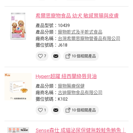
希爾思寵物食品 幼犬 敏感胃腸與皮膚
產品型號：10439
產品分類：
寵物乾式及半乾式食品
廠商名稱：
台灣希爾思寵物營養品有限公司
攤位號碼：J618
7
10 個相關產品
Hyperr超躍 紐西蘭綠唇貝油
產品分類：
寵物醫療保健
廠商名稱：
古迪寵物食品有限公司
攤位號碼：K102
1
10 個相關產品
Sense森仕 成貓泌尿保健無穀鮭魚鮪魚｜