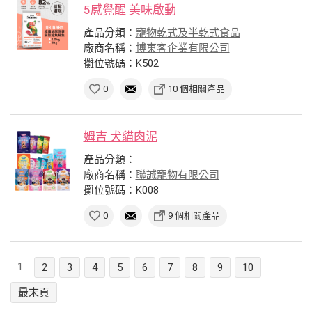
5感覺醒 美味啟動
產品分類：
寵物乾式及半乾式食品
廠商名稱：
博東客企業有限公司
攤位號碼：K502
0
10 個相關產品
姆吉 犬貓肉泥
產品分類：
廠商名稱：
聯誠寵物有限公司
攤位號碼：K008
0
9 個相關產品
1
2
3
4
5
6
7
8
9
10
最末頁