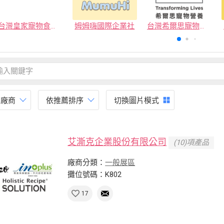
台灣皇家寵物食品有限公司
姆姆嗨國際企業社
台灣希爾思寵物營養品有限公司
有廠商
依推薦排序
切換圖片模式
艾澌克企業股份有限公司
(10)項產品
廠商分類：
一般展區
攤位號碼：K802
17