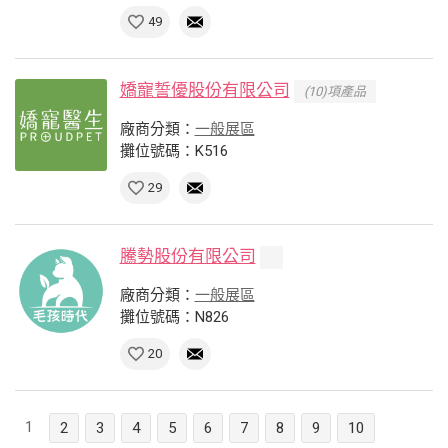
49
嬌寵誓優股份有限公司
(10)項產品
廠商分類：
一般展區
攤位號碼：K516
29
騰勢股份有限公司
廠商分類：
一般展區
攤位號碼：N826
20
1
2
3
4
5
6
7
8
9
10