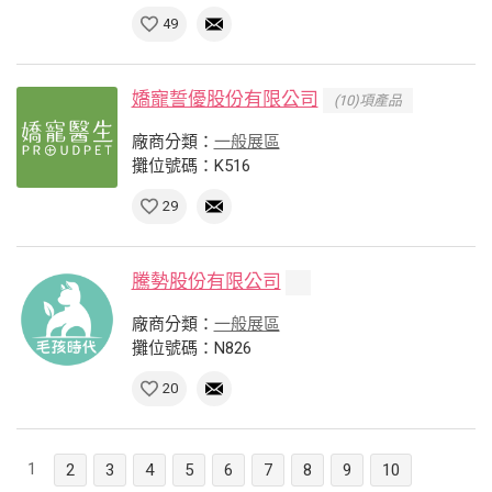
49
嬌寵誓優股份有限公司
(10)項產品
廠商分類：
一般展區
攤位號碼：K516
29
騰勢股份有限公司
廠商分類：
一般展區
攤位號碼：N826
20
1
2
3
4
5
6
7
8
9
10