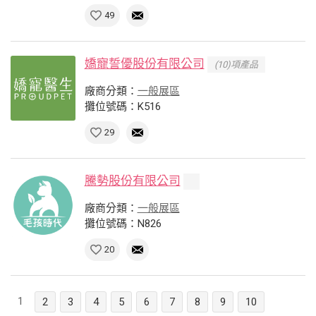
49
嬌寵誓優股份有限公司
(10)項產品
廠商分類：
一般展區
攤位號碼：K516
29
騰勢股份有限公司
廠商分類：
一般展區
攤位號碼：N826
20
1
2
3
4
5
6
7
8
9
10