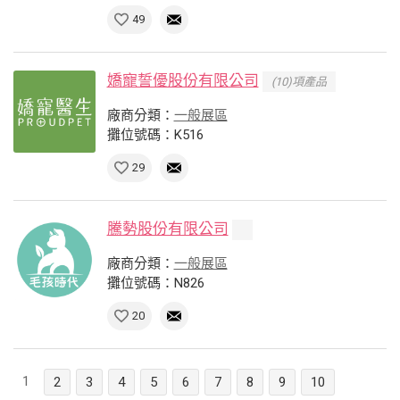
49
嬌寵誓優股份有限公司
(10)項產品
廠商分類：
一般展區
攤位號碼：K516
29
騰勢股份有限公司
廠商分類：
一般展區
攤位號碼：N826
20
1
2
3
4
5
6
7
8
9
10