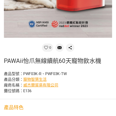
0
PAWAii怡爪無線續航60天寵物飲水機
產品型號：PWF03K-R、PWF03K-TW
產品分類：
寵物智慧生活
廠商名稱：
威杰爾貿易有限公司
攤位號碼：E136
產品特色