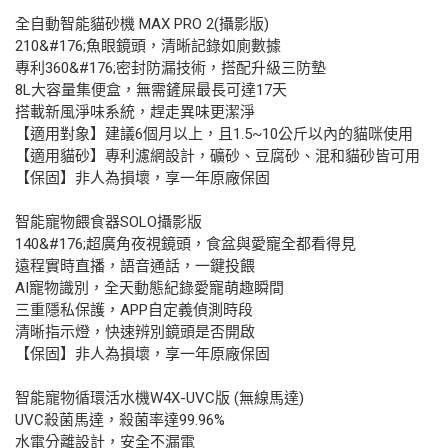
全自動智能貓砂機 MAX PRO 2(攝影版)
210&#176;魚眼鏡頭，清晰記錄如廁數據
專利360&#176;密封防漏技術，搭配升級三防墊
8L大容量集便盒，無需鏟屎最長可達17天
搭載新風淨味系統，趕走異味更潔淨
【適用對象】建議6個月以上，且1.5~10公斤以內的貓咪使用
【適用貓砂】專利濾網設計，礦砂、豆腐砂、混和貓砂皆可用
【保固】非人為損壞，享一年原廠保固
智能寵物餵食器SOLO攝影版
140&#176;超廣角夜視鏡頭，食盆與愛寵全都看得見
遠程實時直播，語音通話，一鍵投餵
AI寵物識別，全天動態紀錄愛寵萌趣瞬間
三重隱私保護，APP自定義偵測時段
清晰指示燈，快速辨別鏡頭是否開啟
【保固】非人為損壞，享一年原廠保固
智能寵物循環活水機W4X-UVC版 (無線馬達)
UVC殺菌馬達，殺菌率達99.96%
水電分離設計，安全不漏電