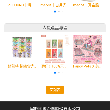
PETLIBRO｜清泉飲水機 (智能版)
meoof｜白月光恆溫飲水機
meoof｜真空脆脆桶
人氣產品專區
葛蕾特 精緻食光 主食貓罐、貓餐包
泥好！100%天然營養蔬果肉泥
Fancy Pets X 美樂蒂 百變造型寵物睡床墊
回列表
展昭國際企業股份有限公司