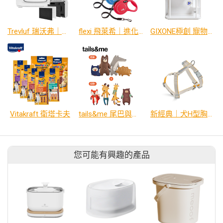
Trevluf 瑞沃弗｜寵物吸毛機 PAK MAX
flexi 飛萊希｜進化系列 外出用帶狀伸縮牽繩
GIXONE極創 寵物智能艙｜J2
Vitakraft 衛塔卡夫
tails&me 尾巴與我｜狗狗玩具遊戲組合 歡樂時光
新經典｜犬H型胸背帶 | TailsCharm™適用
您可能有興趣的產品