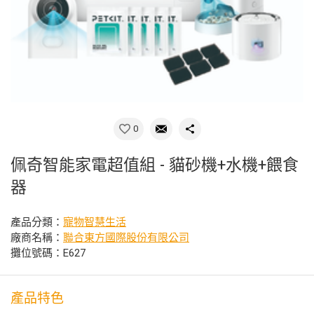
0
佩奇智能家電超值組 - 貓砂機+水機+餵食
器
產品分類：
寵物智慧生活
廠商名稱：
聯合東方國際股份有限公司
攤位號碼：E627
產品特色