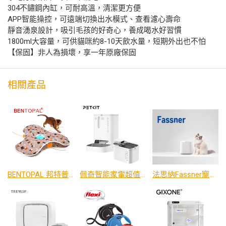
304不鏽鋼內缸，可耐高溫，清潔更方便
APP智能操控，可遠端切換出水模式、查看濾心壽命
靜音湧泉設計，吸引毛孩的好奇心，養成喝水好習慣
1800ml大容量，可供貓咪約8-10天飲水量，短期外出也不怕
【保固】非人為損壞，享一年原廠保固
相關產品
BENTOPAL 邦特普｜智能響紙狩獵遊戲墊-貓咪款/藍色星星款
佩奇智能家電超值組 - 水機+餵食器
法思納Fassner寵物鮮食調理機