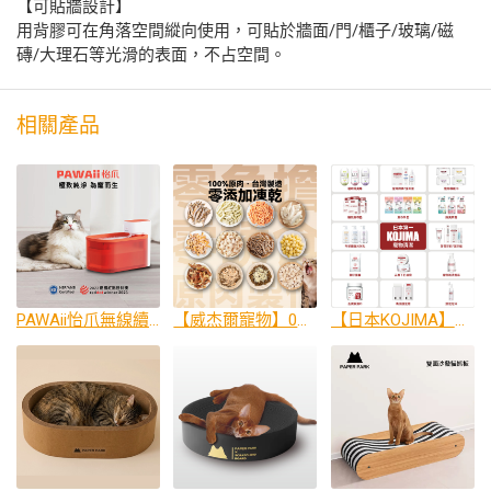
【可貼牆設計】
用背膠可在角落空間縱向使用，可貼於牆面/門/櫃子/玻璃/磁
磚/大理石等光滑的表面，不占空間。
相關產品
PAWAii怡爪無線續航60天寵物飲水機
【威杰爾寵物】0添加凍乾全系列
【日本KOJIMA】寵物清潔第一品牌