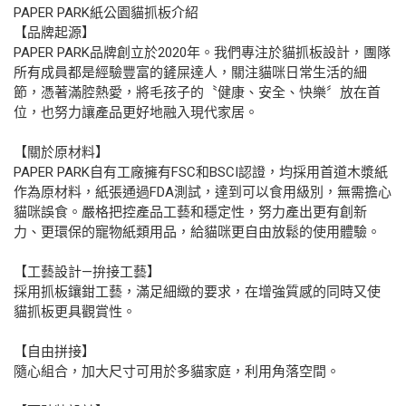
PAPER PARK紙公園貓抓板介紹
【品牌起源】
PAPER PARK品牌創立於2020年。我們專注於貓抓板設計，團隊
所有成員都是經驗豐富的鏟屎達人，關注貓咪日常生活的細
節，憑著滿腔熱愛，將毛孩子的〝健康、安全、快樂〞放在首
位，也努力讓產品更好地融入現代家居。
【關於原材料】
PAPER PARK自有工廠擁有FSC和BSCI認證，均採用首道木漿紙
作為原材料，紙張通過FDA測試，達到可以食用級別，無需擔心
貓咪誤食。嚴格把控產品工藝和穩定性，努力產出更有創新
力、更環保的寵物紙類用品，給貓咪更自由放鬆的使用體驗。
【工藝設計—拚接工藝】
採用抓板鑲鉗工藝，滿足細緻的要求，在增強質感的同時又使
貓抓板更具觀賞性。
【自由拼接】
隨心組合，加大尺寸可用於多貓家庭，利用角落空間。