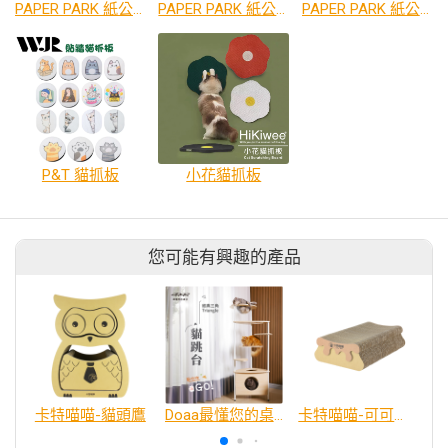
PAPER PARK 紙公園 牛皮紙深橢圓窩
PAPER PARK 紙公園 雙面黑圓窩
PAPER PARK 紙公園 雙面沙發
P&T 貓抓板
小花貓抓板
您可能有興趣的產品
卡特喵喵-貓頭鷹
Doaa最懂您的桌仔 X 毛小孩｜Triangle經典三角貓跳台 貓跳台 貓塔 貓爬架 貓玩具
卡特喵喵-可可火山