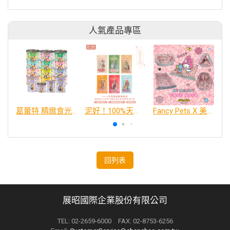
人氣產品專區
葛蕾特 精緻食光 主食貓罐、貓餐包
泥好！100%天然營養蔬果肉泥
Fancy Pets X 美樂蒂 百變造型寵物睡床墊
回列表
展昭國際企業股份有限公司
TEL: 02-2659-6000 FAX: 02-8753-6256