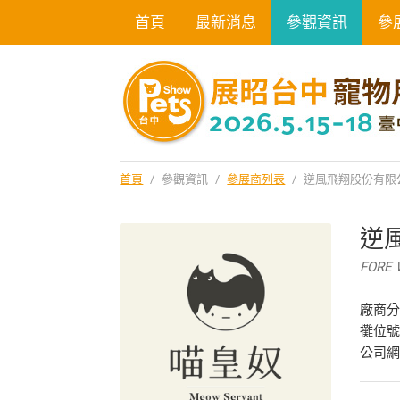
首頁
最新消息
參觀資訊
參
首頁
/
參觀資訊
/
參展商列表
/
逆風飛翔股份有限
逆
FORE 
廠商
攤位號
公司