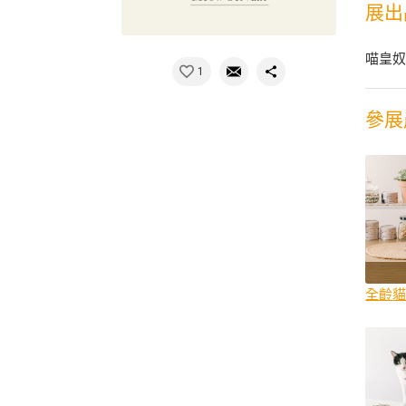
展出
喵皇
1
參展