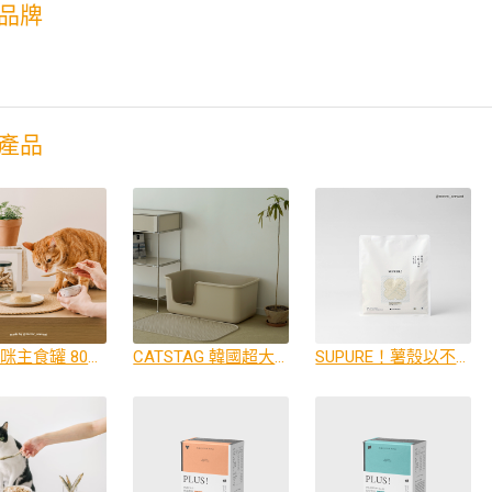
品牌
奴
產品
全齡貓咪主食罐 80g （首創公開20營養檢驗）
CATSTAG 韓國超大貓砂盆
SUPURE！薯殼以不黏木薯砂