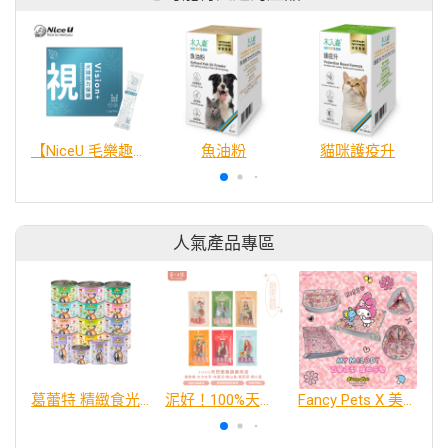
【NiceU 毛樂趣】犬貓視力保健粉（30入）
魚油粉
貓咪護疫升
人氣產品專區
葛蕾特 精緻食光 主食貓罐、貓餐包
泥好！100%天然營養蔬果肉泥
Fancy Pets X 美樂蒂 百變造型寵物睡床墊