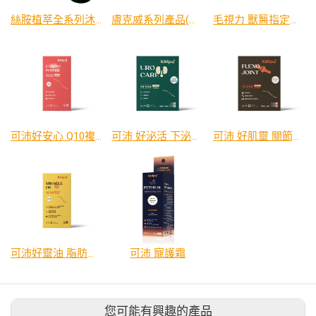
絲胺植萃全系列沐浴乳(保濕、控油、修護、驅蟲)
膚克威系列產品(口服液、慕斯、大項圈、小項圈 )
毛視力 獸醫指定眼科保健品
可沛好安心 Q10複合配方, 45毫升
可沛 好泌活 下泌尿道保健
可沛 好肌靈 關節保健新選擇
可沛好靈油 脂肪酸複合配方, 45毫升
可沛 寵護霜
您可能有興趣的產品