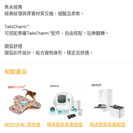
雋永經典
經典紋理與厚實材質交織，細膩且柔軟。
TailsCharm™​
可搭配專屬TailsCharm™配件，自由搭配，玩樂翻轉。
圓弧舒適
圓弧扣件設計，貼合寵物身形，穩定且舒適。
相關產品
BENTOPAL 邦特普｜智能響紙狩獵遊戲墊-貓咪款/藍色星星款
佩奇智能家電超值組 - 貓砂機+水機+餵食器
佩奇智能家電超值組 - 水機+餵食器