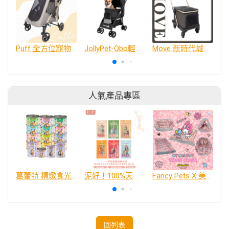
Puff 全方位寵物推車-拿鐵棕 Latte
JollyPet-Qbo輕便型寵物推車
Move 新時代城市推車-摩卡 mocha
人氣產品專區
葛蕾特 精緻食光 主食貓罐、貓餐包
泥好！100%天然營養蔬果肉泥
Fancy Pets X 美樂蒂 百變造型寵物睡床墊
回列表