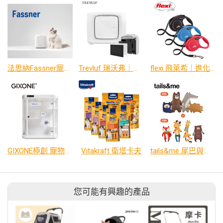
法思納Fassner寵物鮮食調理機
Trevluf 瑞沃弗｜寵物吸毛機 PAK MAX
flexi 飛萊希｜進化系列 外出用帶狀伸縮牽繩
GIXONE極創 寵物智能艙｜J2
Vitakraft 衛塔卡夫
tails&me 尾巴與我｜狗狗玩具遊戲組合 歡樂時光
您可能有興趣的產品