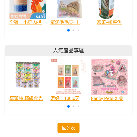
全雞｜小鮮肉桶凍乾
寵愛毛毛♡ᵕ̈｜原野鮮牛粒🐮
凍乾-柳葉魚
人氣產品專區
葛蕾特 精緻食光 主食貓罐、貓餐包
泥好！100%天然營養蔬果肉泥
Fancy Pets X 美樂蒂 百變造型寵物睡床墊
回列表