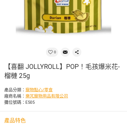
0
【喜翻 JOLLYROLL】POP！毛孩爆米花-
榴槤 25g
產品分類：
寵物點心/零食
廠商名稱：
樂芃寵物用品有限公司
攤位號碼：E505
產品特色