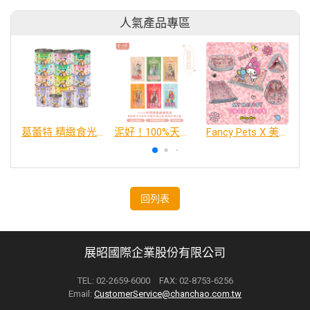
人氣產品專區
葛蕾特 精緻食光 主食貓罐、貓餐包
泥好！100%天然營養蔬果肉泥
Fancy Pets X 美樂蒂 百變造型寵物睡床墊
回列表
展昭國際企業股份有限公司
TEL: 02-2659-6000 FAX: 02-8753-6256
Email:
CustomerService@chanchao.com.tw