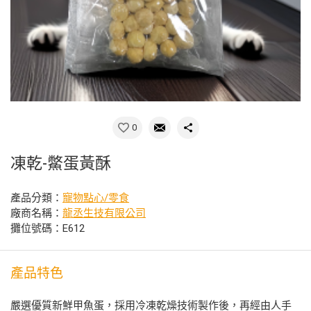
0
凍乾-鱉蛋黃酥
產品分類：
寵物點心/零食
廠商名稱：
龍丞生技有限公司
攤位號碼：E612
產品特色
嚴選優質新鮮甲魚蛋，採用冷凍乾燥技術製作後，再經由人手