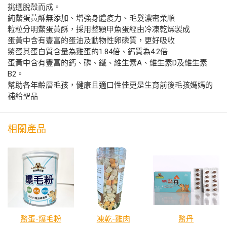
挑選脫殼而成。
純鱉蛋黃酥無添加、增強身體疫力、毛髮濃密柔順
粒粒分明鱉蛋黃酥，採用整顆甲魚蛋經由冷凍乾燥製成
蛋黃中含有豐富的蛋油及動物性卵磷質，更好吸收
鱉蛋其蛋白質含量為雞蛋的1.84倍、鈣質為4.2倍
蛋黃中含有豐富的鈣、磷、鐵、維生素A、維生素D及維生素
B2。
幫助各年齡層毛孩，健康且適口性佳更是生育前後毛孩媽媽的
補給聖品
相關產品
鱉蛋-爆毛粉
凍乾-雞肉
鱉丹