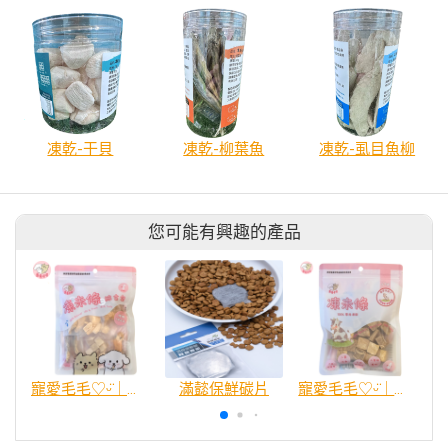
凍乾-干貝
凍乾-柳葉魚
凍乾-虱目魚柳
您可能有興趣的產品
寵愛毛毛♡ᵕ̈｜凍未條凍乾隨享包❤️‍🔥
滿懿保鮮碳片
寵愛毛毛♡ᵕ̈｜原野鮮牛粒🐮