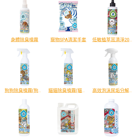
身體除臭噴霧
寵物SPA清潔手套
低敏植萃耳清淨200ml｜ECOCERT認證
狗狗除臭噴霧(狗家庭適用)500ml
貓貓除臭噴霧(貓家庭適用)500ml
高效泡沫尿垢分解噴霧500ml