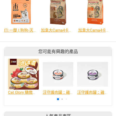
ITI 一醍 | 狗狗-天然風乾主食系列
加拿大Carna4卡娜芙‧狗狗系列
加拿大Carna4卡娜芙‧貓咪系列
您可能有興趣的產品
Cat Glory 驕傲貓 大料濃濃 主食罐
汪守護肉罐：雞肉＋羊肉＋鱉肉蛋
汪守護肉罐：雞肉＋鹿肉＋鱉肉蛋