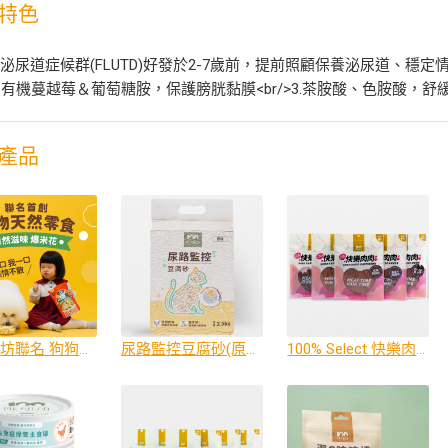
特色
泌尿道症候群(FLUTD)好發於2-7歲前，提前照顧保養泌尿道、穩定情緒與保
/>2.有機蔓越莓＆葡萄糖胺，保護膀胱黏膜<br/>3.茶胺酸、色胺酸，
產品
星球工坊聯名 狗狗爆米花
尿路監控豆腐砂(原味/綠茶) 2.5 kg
100% Select 快樂肉肉100g