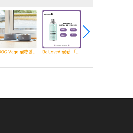
DOG Vega 寵物餐碗、餐碗墊
Be:Loved 寵愛 「寵愛森活」 蘆薈天然柔順洗毛精
Be:Loved 寵愛 「寵愛潤澤」 天然護毛精油