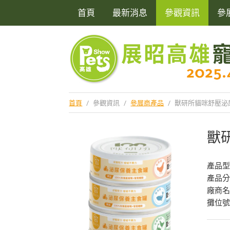
首頁
最新消息
參觀資訊
參
首頁
/
參觀資訊
/
參展商產品
/
獸研所貓咪舒壓泌尿
獸
產品
產品
廠商
攤位號