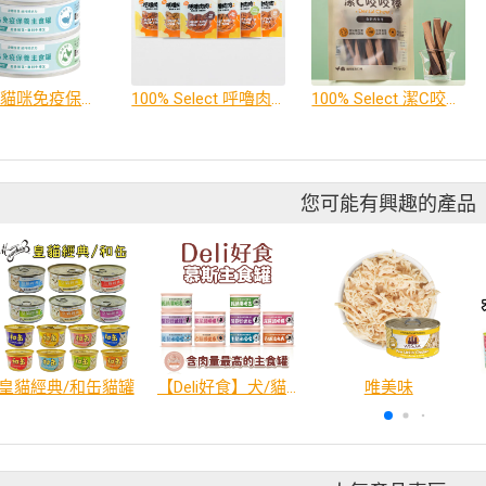
獸研所貓咪免疫保養主食罐80g
100% Select 呼嚕肉肉｜30g
100% Select 潔C咬咬棒 (150g) - 雞肉起士
您可能有興趣的產品
皇貓經典/和缶貓罐
【Deli好食】犬/貓慕斯主食罐
唯美味