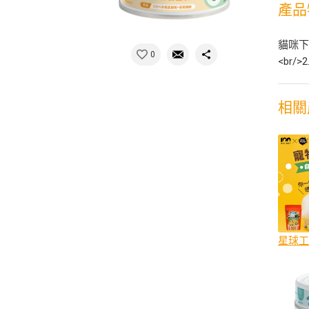
產品
貓咪下
0
<br
相關