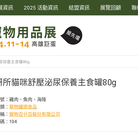
展資訊
2025 活動資訊
結盟資訊
展覽回顧
聯
保養主食罐80g
研所貓咪舒壓泌尿保養主食罐80g
型號：雞肉、魚肉、海陸
分類：
寵物罐頭食品
名稱：
寵物百分百股份有限公司
碼：104