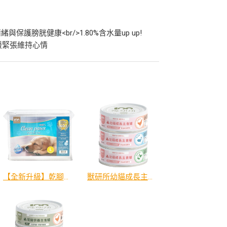
護膀胱健康<br/>1.80%含水量up up!
舒緩緊張維持心情
【全新升級】乾腳丫尿布墊(S、M、L)
獸研所幼貓成長主食罐80g