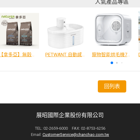
人氣產品專區
【拿多亞】無穀低敏 犬糧
PETWANT 自動感應無線寵物飲水機 W4-L
寵物智能烘毛機75L
回列表
展昭國際企業股份有限公司
TEL: 02-2659-6000 FAX: 02-8753-6256
Email:
CustomerService@chanchao.com.tw