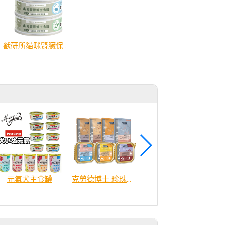
獸研所貓咪腎臟保養主食罐80g
元氣犬主食罐
克勞德博士 珍珠系列貓餐包／餐盒
喵守護肉罐：鴨肉+雞肉＋鱉肉蛋