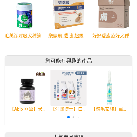
毛萬深呼吸犬種適用
樂健飛-貓咪 超級離胺酸+甘胺酸 2.5g
好好愛膚疫好犬種適用
您可能有興趣的產品
【Abib 亞筆】犬貓保健品50g 好關節 關節護理
【汪咪博士】口腔保健噴液│犬/貓專用 口腔對策
【歸毛家族】寵物萌耳保衛－萌耳靈